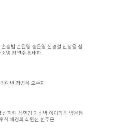
현 손승범
손원영 송은영 신경철 신창용 심
한조영 황연주 황태하
 최예빈 정영옥 오수지
유영 신파린 심민경 아비박 아이라최 양은봉
 주후식 채경희 최원선 한주은