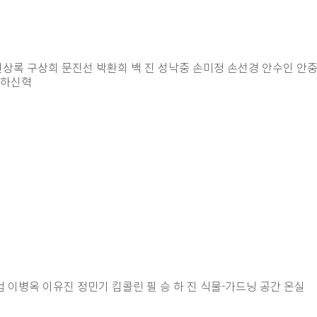
권상록 구상희 문진선 박환희 백 진 성낙중 손미정 손선경 안수인 안
 하신혁
 이병옥 이유진 정민기 킴콜린 필 승 하 진 식물-가드닝 공간 온실