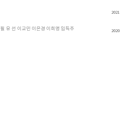
2021
중필 유 선 이교민 이은경 이희명 임득주
2020