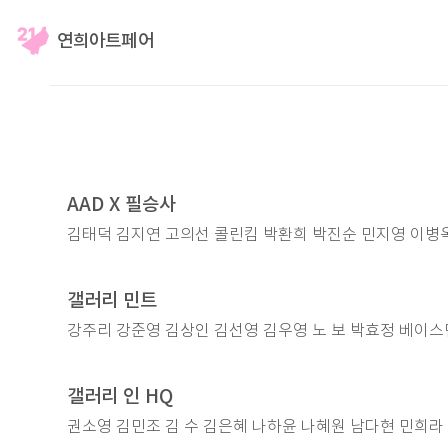
​연희아트페어
AAD X 필승사
김태덕 김지연 고의선 콜린킴 박환희 박진순 민지영 이병옥 이유진
​갤러리 민트
강주리 강준영 김상인 김선영 김우영 노 보 박효정 베이스먼
​갤러리 인 HQ
권소영 김민조 김 수 김은혜 나하윤 나혜원 남다현 민희라