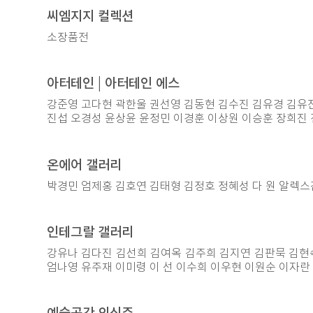
씨엠지지 컬렉션
소장품전
아터테인 | 아터테인 에스
강준영 고다현 곽한울 권선영 김동현 김수진 김유경 김유
진섭 오경성 윤상윤 윤정민 이경훈 이상원 이승훈 장희진
온에어 갤러리
박경민 엄제홍 김호연 김태형 김정호 정혜성 다 원 알렉스
인테그랄 갤러리
강유나 김다진 김선희 김여옥 김주희 김지연 김판묵 김현숙 
엄나영 유주재 이미령 이 선 이수희 이우현 이원순 이자란
예술공간 의식주