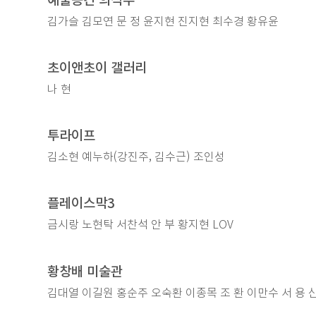
김가슬 김모연 문 정 윤지현 진지현 최수경 황유윤
초이앤초이 갤러리
나 현
투라이프
김소현 예누하(강진주, 김수근) 조인성
플레이스막3
금시랑 노현탁 서찬석 안 부 황지현 LOV
황창배 미술관
김대열 이길원 홍순주 오숙환 이종목 조 환 이만수 서 용 