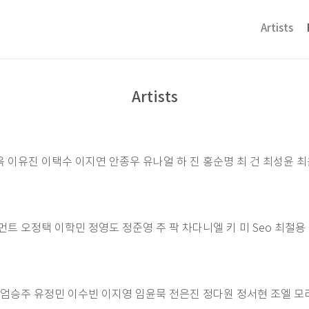
Artists
Artists
 이택수 이지연 안종우 유나얼 하 진 홍순명 최 건 최성윤 최윤지 Jose
트 오정택 이학민 정영도 정준영 주 팍 차다니엘 키 미 Seo 최철용
 엄승주 유정민 이수빈 이지영 임윤묵 전은진 정다원 정서현 조엘 모