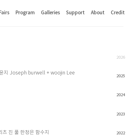
Fairs
Program
Galleries
Support
About
Credit
2026
ph burwell + woojin Lee
2025
2024
2023
리츠 진 풀 한정은 함수지
2022