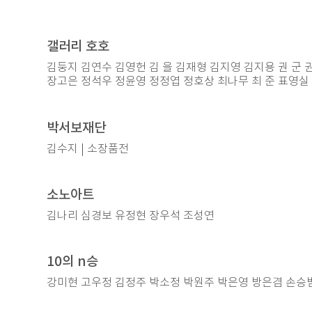
​갤러리 호호
김둥지 김연수 김영헌 김 을 김재형 김지영 김지용 권 군 
장고은 정석우 정윤영 정정엽 정호상 최나무 최 준 표영실
박서보재단
김수지 | 소장품전
소노아트
김나리 심경보 유정현 장우석 조성연
10의 n승
강미현 고우정 김정주 박소정 박원주 박은영 방은겸 손승범