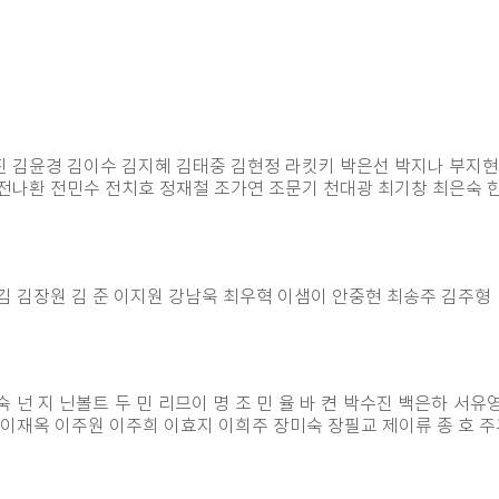
진 김윤경 김이수 김지혜 김태중 김현정 라킷키 박은선 박지나 부지
 전나환 전민수 전치호 정재철 조가연
조문기 천대광 최기창 최은숙 
김 김장원 김 준 이지원 강남욱 최우혁 이샘이 안중현 최송주 김주형
넌 지 닌볼트 두 민 리므이 명 조 민 율 바 켠 박수진 백은하 서
 이재옥 이주원 이주희 이효지 이희주 장미숙 장필교 제이류 종 호