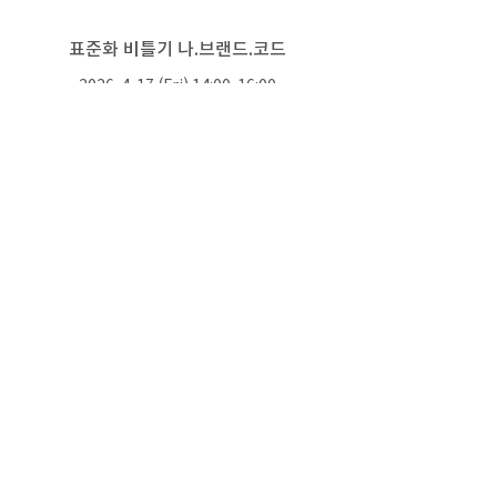
표준화 비틀기 나.브랜드.코드
2026. 4. 17 (Fri) 14:00-16:00
장소: 박서보재단
최철용 | 홍익대학교
미술대학 교수